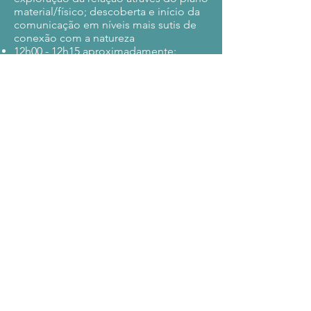
material/físico; descoberta e início da
comunicação em níveis mais sutis de
conexão com a natureza
12h00 - 12h15 aproximadamente:
Prática de fechamento de energia para
encerrar a experiência
LOCAL: Parc du Denantou, Lausanne -
Encontro em frente ao Pavilhão da
Tailândia a partir das 10h15.
Quai d'Ouchy1007 Lausana
Ônibus: tl 8: Denantou
Metrô: m2: Ouchy-Olympique
Custo: CHF 60, - ou doação
dependendo da sua disponibilidade
financeira
Atenção: se o tempo não for favorável
(chuva), o percurso será repetido
posteriormente.
Je m'inscris à l'atelier "Yoga
des Arbres"