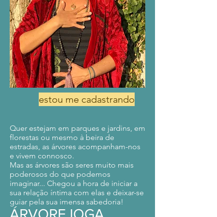
estou me cadastrando
Quer estejam em parques e jardins, em
florestas ou mesmo à beira de
estradas, as árvores acompanham-nos
e vivem connosco.
Mas as árvores são seres muito mais
poderosos do que podemos
imaginar... Chegou a hora de iniciar a
sua relação íntima com elas e deixar-se
guiar pela sua imensa sabedoria!
ÁRVORE IOGA