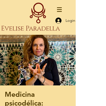
Login
Evelise Paradella
Medicina
psicodélica: