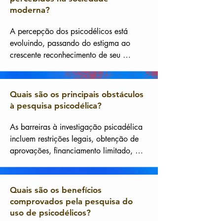
moderna?
A percepção dos psicodélicos está 
evoluindo, passando do estigma ao 
crescente reconhecimento de seu 
potencial terapêutico e espiritual. No 
entanto, ainda existem preconceitos e 
desafios a superar para uma aceitação 
Quais são os principais obstáculos
mais ampla da sua utilização.
à pesquisa psicodélica?
As barreiras à investigação psicadélica 
incluem restrições legais, obtenção de 
aprovações, financiamento limitado, 
preconceito institucional e desafios 
metodológicos de estudo de substâncias 
ainda muitas vezes consideradas ilícitas 
Quais são os benefícios
num contexto científico rigoroso. No 
comprovados pela pesquisa do
entanto, estes obstáculos vão caindo um 
uso de psicodélicos?