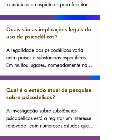
xamânicos ou espirituais para facilitar 
experiências introspectivas profundas, 
exploração da consciência e 
crescimento pessoal. É também por isso 
Quais são as implicações legais do
que às vezes lhes damos o nome de 
uso de psicodélicos?
enteógenos, isto é, substâncias que 
abrem ao sentimento do divino, que 
A legalidade dos psicodélicos varia 
geram em si mesmas uma experiência 
entre países e substâncias específicas. 
do divino.
Em muitos lugares, nomeadamente na 
Suíça, são classificadas como drogas 
ilegais, mas há um movimento crescente 
para reconsiderar o seu estatuto devido 
Qual é o estado atual da pesquisa
ao seu potencial terapêutico.
sobre psicodélicos?
A investigação sobre substâncias 
psicadélicas está a registar um interesse 
renovado, com numerosos estudos que 
demonstram a sua potencial eficácia no 