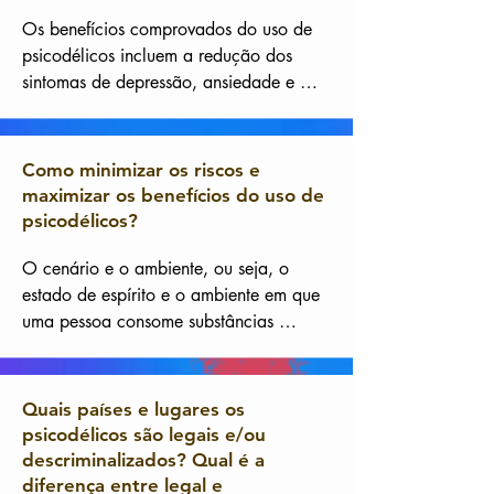
após o outro no atual contexto de 
grande interesse por estas substâncias e 
Os benefícios comprovados do uso de 
face às evidências do seu potencial 
psicodélicos incluem a redução dos 
terapêutico.
sintomas de depressão, ansiedade e 
estresse pós-traumático, melhoria da 
qualidade de vida e do bem-estar 
psicológico, bem como experiências 
Como minimizar os riscos e
espirituais e transformadoras.
maximizar os benefícios do uso de
psicodélicos?
O cenário e o ambiente, ou seja, o 
estado de espírito e o ambiente em que 
uma pessoa consome substâncias 
psicodélicas, desempenham um papel 
crucial na experiência vivida e na 
redução de riscos potenciais. Um 
Quais países e lugares os
ambiente seguro, confortável e 
psicodélicos são legais e/ou
atencioso, bem como uma mentalidade 
descriminalizados? Qual é a
aberta, respeitosa e preparada, podem 
diferença entre legal e