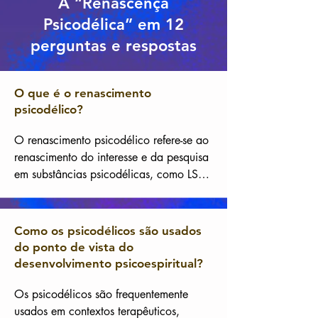
A “Renascença
Psicodélica” em 12
perguntas e respostas
O que é o renascimento
psicodélico?
O renascimento psicodélico refere-se ao 
renascimento do interesse e da pesquisa 
em substâncias psicodélicas, como LSD, 
cogumelos psilocibos e DMT, no 
contexto da saúde mental, bem-estar, 
desenvolvimento pessoal e 
Como os psicodélicos são usados
espiritualidade.
do ponto de vista do
desenvolvimento psicoespiritual?
Os psicodélicos são frequentemente 
usados em contextos terapêuticos, 