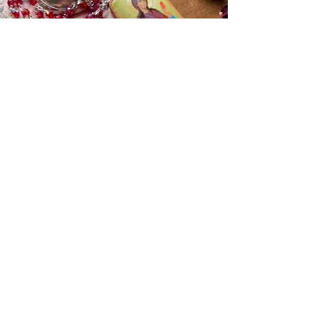
Os dias serão pontuados por visitas,
rituais e transmissões de
ensinamentos
sagrados
, além de momentos de
integração
e relaxamento.
O Domínio de
Castillou